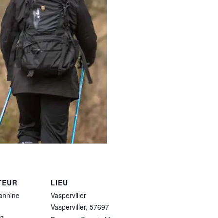
TEUR
LIEU
nnine
Vasperviller
Vasperviller
,
57697
13