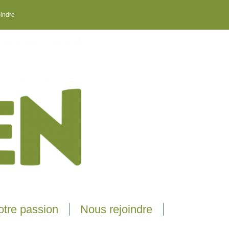
oindre
tre passion
Nous rejoindre