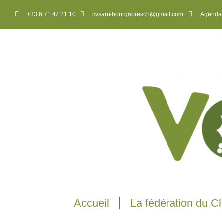
+33 6 71 47 21 10
cvsarrebourgabresch@gmail.com
Agenda
Accueil
La fédération du C