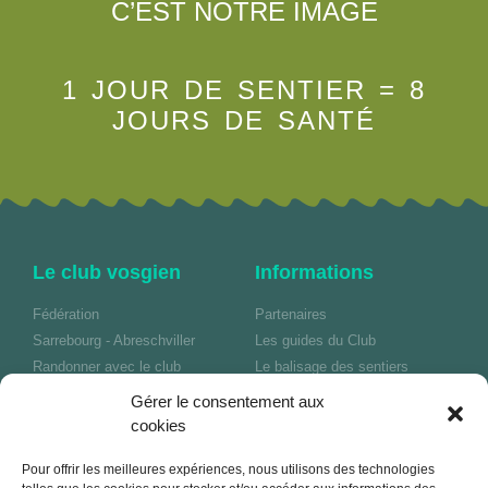
C’EST NOTRE IMAGE
1 JOUR DE SENTIER = 8
JOURS DE SANTÉ
Le club vosgien
Informations
Fédération
Partenaires
Sarrebourg - Abreschviller
Les guides du Club
Randonner avec le club
Le balisage des sentiers
Pratiquer la marche nordique
FaceBook
Gérer le consentement aux
Communiquer notre passion
cookies
Pour offrir les meilleures expériences, nous utilisons des technologies