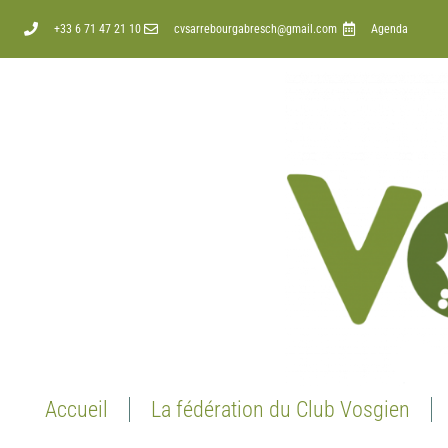
+33 6 71 47 21 10
cvsarrebourgabresch@gmail.com
Agenda
Accueil
La fédération du Club Vosgien