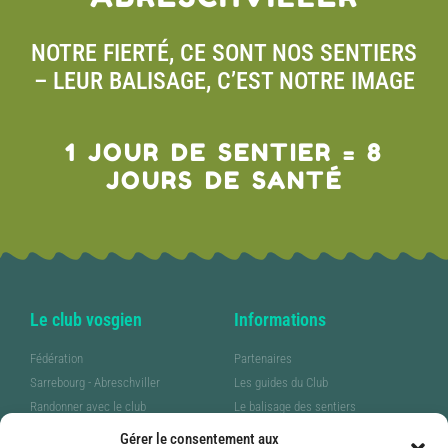
NOTRE FIERTÉ, CE SONT NOS SENTIERS
– LEUR BALISAGE, C’EST NOTRE IMAGE
1 JOUR DE SENTIER = 8
JOURS DE SANTÉ
Le club vosgien
Informations
Fédération
Partenaires
Sarrebourg - Abreschviller
Les guides du Club
Randonner avec le club
Le balisage des sentiers
Pratiquer la marche nordique
FaceBook
Gérer le consentement aux