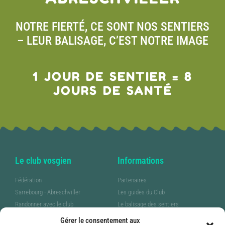
NOTRE FIERTÉ, CE SONT NOS SENTIERS
– LEUR BALISAGE, C’EST NOTRE IMAGE
1 JOUR DE SENTIER = 8
JOURS DE SANTÉ
Le club vosgien
Informations
Fédération
Partenaires
Sarrebourg - Abreschviller
Les guides du Club
Randonner avec le club
Le balisage des sentiers
Pratiquer la marche nordique
FaceBook
Gérer le consentement aux