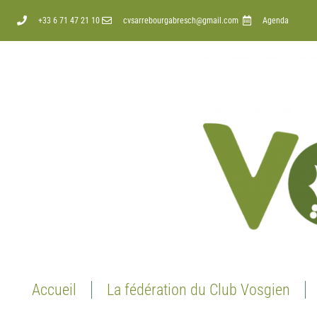
+33 6 71 47 21 10
cvsarrebourgabresch@gmail.com
Agenda
Accueil
La fédération du Club Vosgien