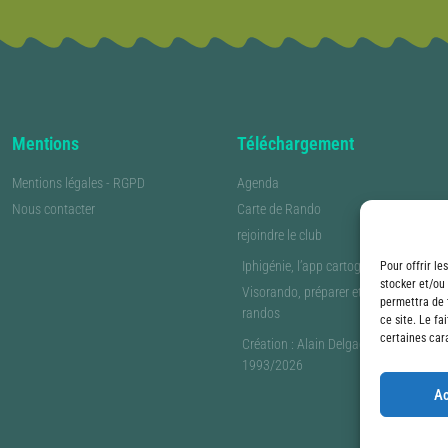
Mentions
Téléchargement
Mentions légales - RGPD
Agenda
Nous contacter
Carte de Rando
rejoindre le club
Iphigénie, l’app cartographique
Pour offrir le
stocker et/ou
Visorando, préparer et partager ses
permettra de 
randos
ce site. Le fa
certaines cara
Création : Alain Delgado -
1993/2026
Ac