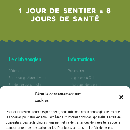
1 JOUR DE SENTIER = 8
JOURS DE SANTÉ
Le club vosgien
Informations
Fédération
Partenaires
Sarrebourg - Abreschviller
Les guides du Club
Randonner avec le club
Le balisage des sentiers
Pratiquer la marche nordique
FaceBook
Gérer le consentement aux
Communiquer notre passion
cookies
Pour offrir les meilleures expériences, nous utilisons des technologies telles que
les cookies pour stocker et/ou accéder aux informations des appareils. Le fait de
Mentions
Téléchargement
consentir à ces technologies nous permettra de traiter des données telles que le
comportement de navigation ou les ID uniques sur ce site. Le fait de ne pas