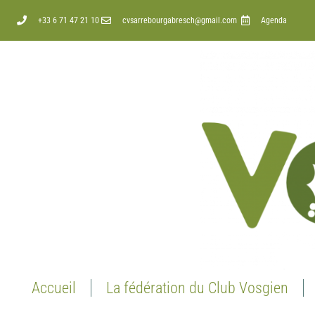
+33 6 71 47 21 10
cvsarrebourgabresch@gmail.com
Agenda
Accueil
La fédération du Club Vosgien