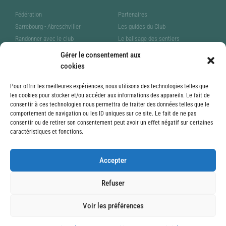
Fédération
Partenaires
Sarrebourg - Abreschviller
Les guides du Club
Randonner avec le club
Le balisage des sentiers
Pratiquer la marche nordique
FaceBook
Gérer le consentement aux
Communiquer notre passion
cookies
Pour offrir les meilleures expériences, nous utilisons des technologies telles que
les cookies pour stocker et/ou accéder aux informations des appareils. Le fait de
Mentions
Téléchargement
consentir à ces technologies nous permettra de traiter des données telles que le
comportement de navigation ou les ID uniques sur ce site. Le fait de ne pas
Mentions légales - RGPD
Agenda
consentir ou de retirer son consentement peut avoir un effet négatif sur certaines
caractéristiques et fonctions.
Nous contacter
Carte de Rando
rejoindre le club
Accepter
Iphigénie, l’app cartographique
Visorando, préparer et partager ses
Refuser
randos
Création : Alain Delgado -
Voir les préférences
1993/2026