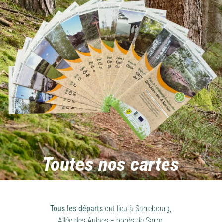
Toutes nos cartes
Tous les départs
ont lieu à Sarrebourg,
Allée des Aulnes – bords de Sarre.