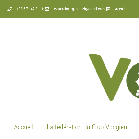
+33 6 71 47 21 10
cvsarrebourgabresch@gmail.com
Agenda
Accueil
La fédération du Club Vosgien