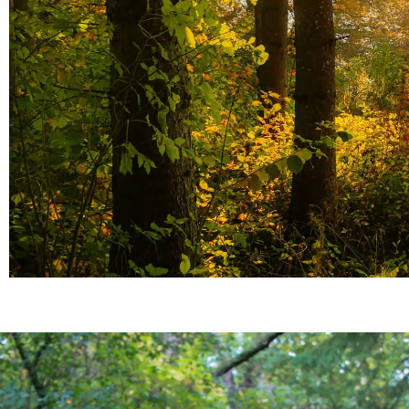
Promenade en
forêt