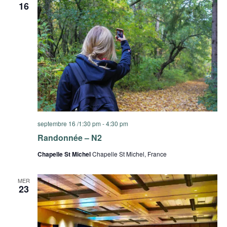
16
septembre 16 /1:30 pm
-
4:30 pm
Randonnée – N2
Chapelle St Michel
Chapelle St Michel, France
MER
23