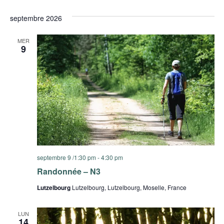
Sélectionnez
de
et
une
septembre 2026
date.
vu
naviga
Év
MER
de
9
vues
Évène
septembre 9 /1:30 pm
-
4:30 pm
Randonnée – N3
Lutzelbourg
Lutzelbourg, Lutzelbourg, Moselle, France
LUN
14