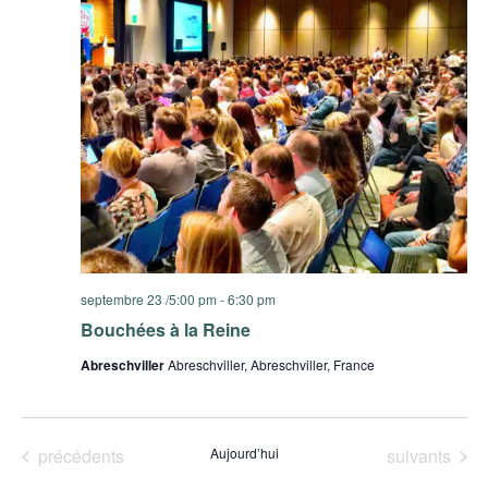
septembre 23 /5:00 pm
-
6:30 pm
Bouchées à la Reine
Abreschviller
Abreschviller, Abreschviller, France
Évènements
Évènements
précédents
Aujourd’hui
suivants